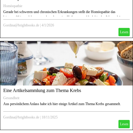
Homöopathie
Gerade bei schweren und chronischen Erkrankungen stellt die Homöopathie das
leistungsfähigste, lebensrettendste alternative Heilsystem schlechthin dar. Warum hören
und lesen wir trotzdem immer wieder, dass in homöopathischen Mitteln, abgesehen von
Gordina@brightbooks.de
|
4/1/2026
"jeder Menge Zucker," "nichts drin sei" und alles "vom Placebo-Effekt" und "festen
Lesen
Glauben" abhinge?
Zeit, mit seit mindestens den 1990er Jahren bewusst gestreuten Falschaussagen
aufzuräumen und darüber zu sprechen, was die Homöopathie zu leisten vermag!
Eine Artikelsammlung zum Thema Krebs
Gesundheit
Aus persönlichem Anlass habe ich hier einige Artikel zum Thema Krebs gesammelt.
Gordina@brightbooks.de
|
18/11/2025
Lesen