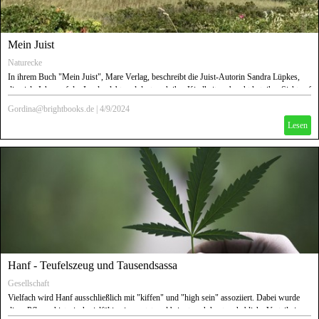
Mein Juist
Naturecke
In ihrem Buch "Mein Juist", Mare Verlag, beschreibt die Juist-Autorin Sandra Lüpkes,
die viele Jahre auf der Insel gelebt und dort auch ihre Kindheit verbracht hat, ihre Sicht auf
die Nordseeinsel. Dennoch habe jeder seinen eigenen Blickwinkel, sagt sie. Dies ist
Gordina@brightbooks.de
|
4/9/2024
meiner, als Feriengast seit mittlerweile über 20 Jahren.
Lesen
Unten im Artikel finden Sie den Link zu meinem halbstündigen YouTube-Video über die
Geschichte, Entwicklung und das aktuelle Juist.
Hanf - Teufelszeug und Tausendsassa
Gesellschaft
Vielfach wird Hanf ausschließlich mit "kiffen" und "high sein" assoziiert. Dabei wurde
diese Pflanze historisch vielfältig eingesetzt und bringt auch heute erhebliche Vorteile in