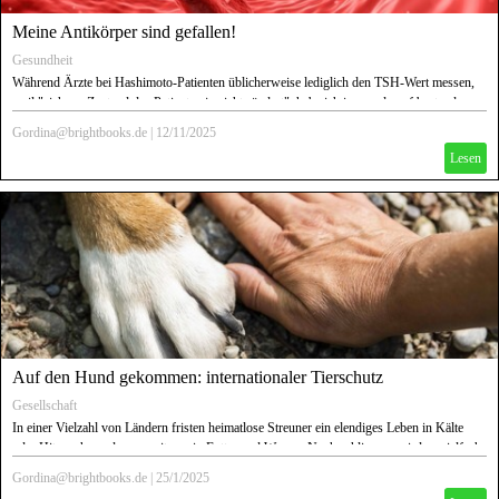
Meine Antikörper sind gefallen!
Gesundheit
Während Ärzte bei Hashimoto-Patienten üblicherweise lediglich den TSH-Wert messen,
weil "sich am Zustand des Patienten ja nichts ändert", habe ich immer darauf bestanden,
auch die Werte für freies T3, freies T4, Thyreoperoxidase (MAK/TPO), Thyreoglobulin-
Gordina@brightbooks.de
|
12/11/2025
AK (TAK) und TSH-Rezeptor-AK (TRAK ) mit zu erheben. Die Antikörper sind von
Lesen
einer Messung zur anderen massiv gefallen, haben sich teilweise etwas verschoben und
wurden in einer erneuten Messung auf diesem niedrigen Level bestätigt.
Auf den Hund gekommen: internationaler Tierschutz
Gesellschaft
In einer Vielzahl von Ländern fristen heimatlose Streuner ein elendiges Leben in Kälte
oder Hitze, ohne oder nur mit wenig Futter und Wasser. Noch schlimmer wird es vielfach,
wenn sie von Hundefängern in einen sogenannten "Public" oder "Private Shelter"
Gordina@brightbooks.de
|
25/1/2025
eingeliefert werden, denn auch auch hier spielt Geld die wichtigste Rolle. Und dann gibt