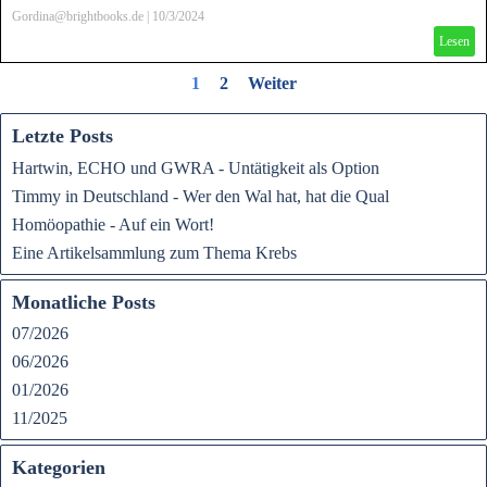
vielen Bereichen. Noch dazu ist der Verzehr der Pflanze und Samen gesund!
Gordina@brightbooks.de
|
10/3/2024
Lesen
1
2
Weiter
Letzte Posts
Hartwin, ECHO und GWRA - Untätigkeit als Option
Timmy in Deutschland - Wer den Wal hat, hat die Qual
Homöopathie - Auf ein Wort!
Eine Artikelsammlung zum Thema Krebs
Monatliche Posts
07/2026
06/2026
01/2026
11/2025
Kategorien