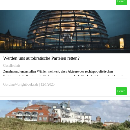
Lesen
es noch die Vermehrer.
Werden uns autokratische Parteien retten?
Gesellschaft
Zunehmend unterstellen Wähler weltweit, dass Akteure des rechtspopulistischen
Spektrums "alle Probleme in Ordnung bringen werden". Doch sind deren polarisierende
Programme und Pläne wirklich geeignet, Lösungen zu liefern?
Gordina@brightbooks.de
|
12/1/2025
Lesen