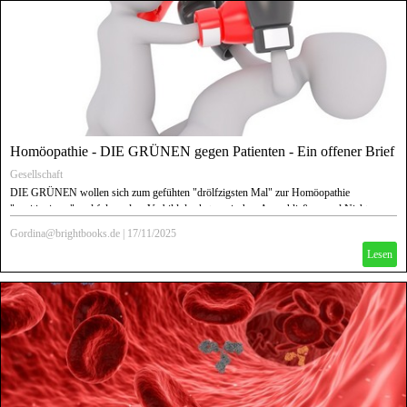
Homöopathie - DIE GRÜNEN gegen Patienten - Ein offener Brief
Gesellschaft
DIE GRÜNEN wollen sich zum gefühten "drölfzigsten Mal" zur Homöopathie
"positionieren" und folgen dem Vorbild des kategorischen Ausschließens und Nicht-
Wissen-Wollens, das Herr Prof. Lauterbach ihnen vorgelebt hat.
Gordina@brightbooks.de
|
17/11/2025
Ein offener Brief über Stand der Homöopathieforschung und eigene Erfahrungen.
Lesen