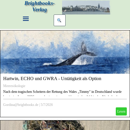
Brightbooks-
Verlag
Hartwin, ECHO und GWRA - Untätigkeit als Option
Meeresökologie
Nach dem tragischen Scheitern der Rettung des Wales „Timmy“ in Deutschland wurde
bereits im Januar 2026 erstmals ein weiterer problematischer Wal in den Niederlanden
gesichtet. "Hartwin" zog zwischen den Niederlanden und Norwegen hin und her, bevor er
Gordina@brightbooks.de
|
5/7/2026
zuletzt in die Ostsee gelangte und sich aktuell in dänischen Gewässern an der Grenze zu
Lesen
Deutschland befindet.
Dieser Wal weist eine Hauterkrankung auf. Keiner der Nordsee-Anrainer verfügt derzeit
über spezialisierte Rettungsteams oder etablierte Protokolle für eine veterinärmedizinische