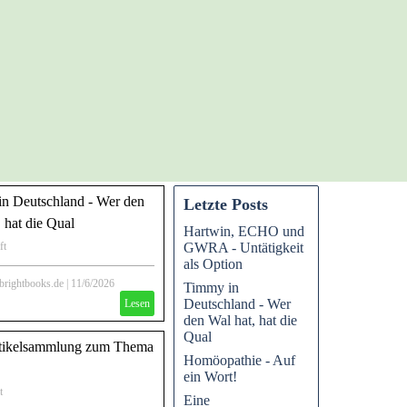
n Deutschland - Wer den
Letzte Posts
 hat die Qual
Hartwin, ECHO und
GWRA - Untätigkeit
ft
als Option
 Ostsee festgekommener Buckelwal
ein Deutschland, das auf solche Fälle
rightbooks.de
|
11/6/2026
Timmy in
vorbereitet ist. Als der Wal, wider
Deutschland - Wer
Lesen
och nicht verendet, entsteht ein
den Wal hat, hat die
wischen Politik, Behörden,
Qual
tikelsammlung zum Thema
eum, Walfachleuten und einer
Homöopathie - Auf
tiative, flankiert von zahlreichen
ein Wort!
zialer Netzwerke.
t
Eine