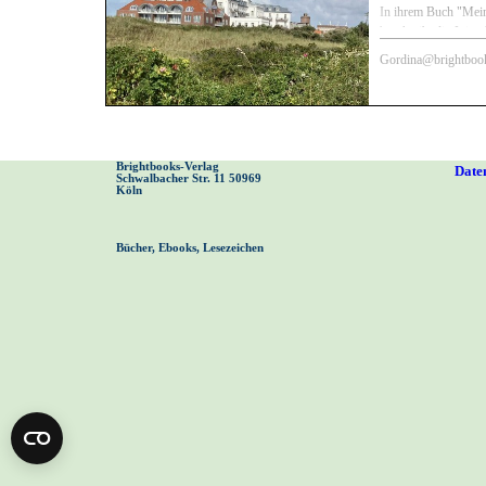
Geld die wichtigste 
In ihrem Buch "Mein
noch die Vermehrer.
beschreibt die Juist
die viele Jahre auf d
Gordina@brightboo
auch ihre Kindheit ve
die Nordseeinsel. D
eigenen Blickwinkel, 
als Feriengast seit m
Brightbooks-Verlag 
Unten im Artikel fin
Date
Schwalbacher Str. 11 50969 
meinem halbstündig
Köln
die Geschichte, Entw
Juist.
Bücher, Ebooks, Lesezeichen