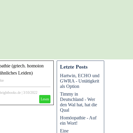
thie (griech. homoion
Letzte Posts
 ähnliches Leiden)
Hartwin, ECHO und
GWRA - Untätigkeit
hie
als Option
e der Homöopathie und neueste
 zu den Wirkmechanismen und
rightbooks.de
|
3/10/2022
Timmy in
auf Zellen.
Deutschland - Wer
Lesen
den Wal hat, hat die
Qual
Homöopathie - Auf
ein Wort!
Eine