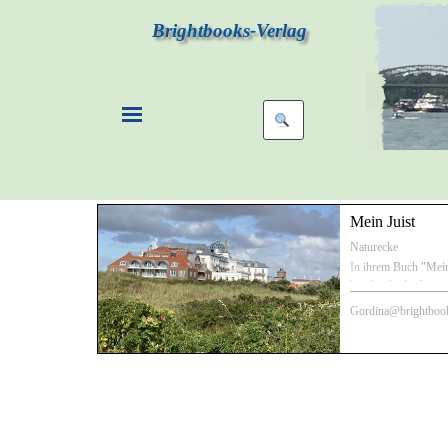
Brightbooks-Verlag
Mein Juist
Naturecke
In ihrem Buch "Mein
beschreibt die Juist
die viele Jahre auf d
Gordina@brightboo
auch ihre Kindheit ve
die Nordseeinsel. D
eigenen Blickwinkel, 
als Feriengast seit m
Unten im Artikel fin
meinem halbstündig
die Geschichte, Entw