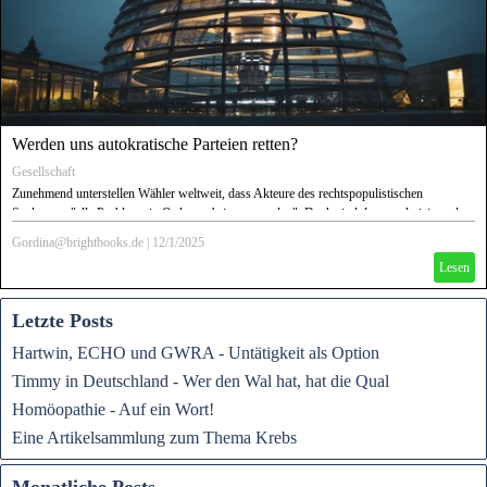
Werden uns autokratische Parteien retten?
Gesellschaft
Zunehmend unterstellen Wähler weltweit, dass Akteure des rechtspopulistischen
Spektrums "alle Probleme in Ordnung bringen werden". Doch sind deren polarisierende
Programme und Pläne wirklich geeignet, Lösungen zu liefern?
Gordina@brightbooks.de
|
12/1/2025
Lesen
Letzte Posts
Hartwin, ECHO und GWRA - Untätigkeit als Option
Timmy in Deutschland - Wer den Wal hat, hat die Qual
Homöopathie - Auf ein Wort!
Eine Artikelsammlung zum Thema Krebs
Monatliche Posts