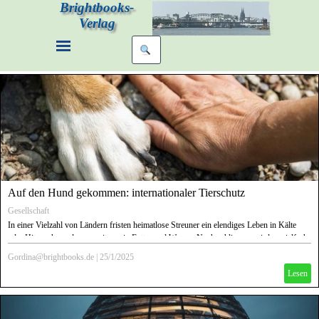
Brightbooks-
Verlag
Auf den Hund gekommen: internationaler Tierschutz
Gesellschaft
In einer Vielzahl von Ländern fristen heimatlose Streuner ein elendiges Leben in Kälte
oder Hitze, ohne oder nur mit wenig Futter und Wasser. Noch schlimmer wird es vielfach,
wenn sie von Hundefängern in einen sogenannten "Public" oder "Private Shelter"
Gordina@brightbooks.de
|
25/1/2025
eingeliefert werden, denn auch auch hier spielt Geld die wichtigste Rolle. Und dann gibt
Lesen
es noch die Vermehrer.